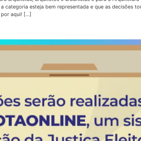
 a categoria esteja bem representada e que as decisões to
por aqui! […]