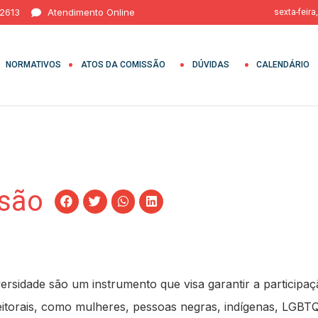
 2613
Atendimento Online
sexta-feira
NORMATIVOS
ATOS DA COMISSÃO
DÚVIDAS
CALENDÁRIO
usão
ersidade são um instrumento que visa garantir a participa
itorais, como mulheres, pessoas negras, indígenas, LGBTQ